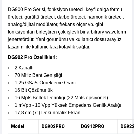
DG900 Pro Serisi, fonksiyon üreteci, keyfi dalga formu
10.090,90 TL den başlayan taksitlerle! x 9
%2 İndirim
üreteci, gürültü üreteci, darbe üreteci, harmonik üreteci,
analog/dijital modülatör, frekans ölçer vb. gibi
fonksiyonları birleştiren çok işlevli bir arbitrary waveform
jeneratördür. Yeni görünümü ve kullanıcı dostu arayüz
tasarımı ile kullanıcılara kolaylık sağlar.
DG902 Pro Özellikleri:
2 Kanallı
70 MHz Bant Genişliği
1.25 GSa/s Örnekleme Oranı
16 Bit Çözünürlük
16 Mpts Bellek Derinliği (32 Mpts opsiyonel)
1 mVpp - 10 Vpp Yüksek Empedans Genlik Aralığı
17,8 cm (7") Dokunmatik Ekran
Model
DG902PRO
DG912PRO
DG92