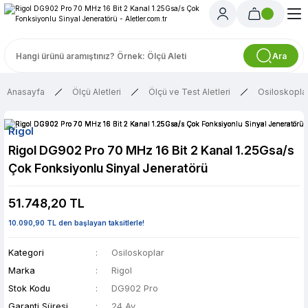
Ara
Anasayfa
Ölçü Aletleri
Ölçü ve Test Aletleri
Osiloskopla
Rigol
Rigol DG902 Pro 70 MHz 16 Bit 2 Kanal 1.25Gsa/s
Çok Fonksiyonlu Sinyal Jeneratörü
51.748,20 TL
10.090,90 TL den başlayan taksitlerle!
Kategori
Osiloskoplar
Marka
Rigol
Stok Kodu
DG902 Pro
Garanti Süresi
24 Ay