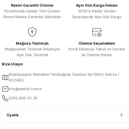
Kısa sürede geldi. Ürünler de iyi
Resmi Garantili Ürünler
Aynı Gün Kargo İmkanı
sarılmıştı. Gayet iyi
Firmamızda Satılan Tüm Ürünler
16:00'a Kadar Verilen
Ali Salih Yıldız | 10/07/2026
Resmi Marka Garantisi Altındadır
Siparişlerde Aynı Gün Kargo
Hızlı sipariş ve güvenli paketleme için
Gönder
çok teşekkürler ediyorum
F... D... | 06/07/2026
Mağaza Teslimatı
Ödeme Seçenekleri
Mağazadan Teslimat İmkanıyla
Kredi Kartınıza Taksit ve Havale
Aynı Gün Teslimat
ile Ödeme İmkanı
Makine çok iyi herkese tavsiye
ediyorum güçlü bir havya
Bize Ulaşın
A... A... | 23/04/2026
Köşklüçeşme Mahallesi Yenibağdat Caddesi No:186/A Gebze /
KOCAELİ
13.04.2026 tarihinde Aletler.com
üzerinden 4 ürünnaldım ve hızlı ve
info@aletler.com.tr
sorunsuz bir şekilde tarafıma ulaştı çok
teşekkürler ediyorum
0262 606 05 36
B... C... | 13/04/2026
Üyelik
Güvenilir bir mağza tavsiye ederim
S... H... | 16/03/2026