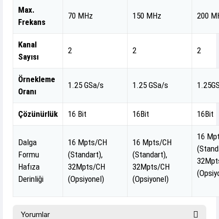
Max.
70 MHz
150 MHz
200 M
Frekans
Kanal
2
2
2
Sayısı
Örnekleme
1.25 GSa/s
1.25 GSa/s
1.25G
Oranı
Çözünürlük
16 Bit
16Bit
16Bit
16 Mp
Dalga
16 Mpts/CH
16 Mpts/CH
(Stand
Formu
(Standart),
(Standart),
32Mpt
Hafıza
32Mpts/CH
32Mpts/CH
(Opsiy
Derinliği
(Opsiyonel)
(Opsiyonel)
Yorumlar