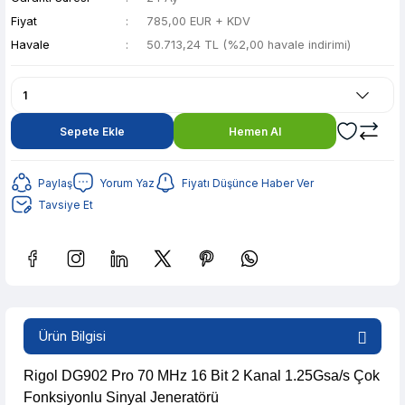
Fiyat
785,00 EUR + KDV
Havale
50.713,24 TL (%2,00 havale indirimi)
Sepete Ekle
Hemen Al
Paylaş
Yorum Yaz
Fiyatı Düşünce Haber Ver
Tavsiye Et
Güvenilir Alışveriş
10.090,90 TL den başlayan taksitlerle! x 9
Ürün Bilgisi
%2 İndirim
Güvenilir Alışveriş
Rigol DG902 Pro 70 MHz 16 Bit 2 Kanal 1.25Gsa/s Çok
Fonksiyonlu Sinyal Jeneratörü