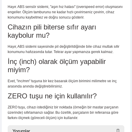
Hayır. ABS sensör sistemi, "aşırı hız hatası" (overspeed error) oluşmasını
engeller. Ölçüm tamburunu ne kadar hızlı çevirirseniz çevirin, cihaz
konumunu kaybetmez ve doğru sonucu gösterir.
Cihazın pili biterse sıfır ayarı
kaybolur mu?
Hayır, ABS sistemi sayesinde pil değiştirildiğinde bile cihaz mutlak sıfır
konumunu hafızasında tutar. Tekrar ayar yapmanıza gerek kalmaz.
İnç (inch) olarak ölçüm yapabilir
miyim?
Evet, "inc/mm" tuşuna bir kez basarak ölçüm birimini milimetre ve inç
arasında anında değiştirebilirsiniz.
ZERO tuşu ne için kullanılır?
ZERO tuşu, cihazı istediğiniz bir noktada (örneğin bir mastar parçanın
üzerinde) sıfırlamanızı sağlar. Bu özellik, parçaların bir referansa göre
farkını ölçmek (göreceli ölçüm) için kullanılır.
Yorumlar