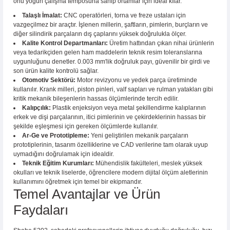
onu yoğun çalışma temposuna sahip ortamlar için ideal kılar.
Talaşlı İmalat:
CNC operatörleri, torna ve freze ustaları için
vazgeçilmez bir araçtır. İşlenen millerin, şaftların, pimlerin, burçların ve
diğer silindirik parçaların dış çaplarını yüksek doğrulukla ölçer.
Kalite Kontrol Departmanları:
Üretim hattından çıkan nihai ürünlerin
veya tedarikçiden gelen ham maddelerin teknik resim toleranslarına
uygunluğunu denetler. 0.003 mm'lik doğruluk payı, güvenilir bir girdi ve
son ürün kalite kontrolü sağlar.
Otomotiv Sektörü:
Motor revizyonu ve yedek parça üretiminde
kullanılır. Krank milleri, piston pinleri, valf sapları ve rulman yatakları gibi
kritik mekanik bileşenlerin hassas ölçümlerinde tercih edilir.
Kalıpçılık:
Plastik enjeksiyon veya metal şekillendirme kalıplarının
erkek ve dişi parçalarının, itici pimlerinin ve çekirdeklerinin hassas bir
şekilde eşleşmesi için gereken ölçümlerde kullanılır.
Ar-Ge ve Prototipleme:
Yeni geliştirilen mekanik parçaların
prototiplerinin, tasarım özelliklerine ve CAD verilerine tam olarak uyup
uymadığını doğrulamak için idealdir.
Teknik Eğitim Kurumları:
Mühendislik fakülteleri, meslek yüksek
okulları ve teknik liselerde, öğrencilere modern dijital ölçüm aletlerinin
kullanımını öğretmek için temel bir ekipmandır.
Temel Avantajlar ve Ürün
Faydaları