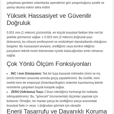
çalışılması gereken ortamlarda operatörün göz yorgunluğunu azaltır ve
yanlış okuma riskini sıfıra indirir.
Yüksek Hassasiyet ve Güvenilir
Doğruluk
0.001 mm (1 mikron) çözünürlük, en küçük boyutsal farkları bile net bir
şekilde görmenizi sağlar. ± 0.003 mm (3 mikron) doğruluk payı
(toleransı), bu cihazın profesyonel ve endüstriyel standartlarda olduğunu
belgeler. Bu hassasiyet seviyesi, ürettiğiniz veya kontrol ettiğiniz
parçaların teknik resim toleransları içinde kalacağından emin olmanızı
sağlar.
Çok Yönlü Ölçüm Fonksiyonları
INC / mm Dönüşümü:
Tek bir tuşa basarak milimetre (mm) ve inç
(inch) birimleri arasında anında geçiş yapabilirsiniz. Bu özellik, hem
metrik hem de emperyal (Amerikan/İngiliz) sistemle hazırlanmış teknik
resimlerle çalışırken büyük kolaylık sağlar.
ZERO (Sıfırlama) Tuşu:
Cihazı istediğiniz herhangi bir noktada
sıfırlayabilirsiniz. Bu, "göreceli" (incremental) ölçümler yapmak için
kullanılır. Örneğin, bir mastar parça ile ürettiğiniz parça arasındaki
boyutsal farkı (+ veya -) doğrudan görmek için idealdir.
Enerji Tasarrufu ve Dayanıklı Koruma