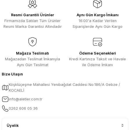
Kısa sürede geldi. Ürünler de iyi
sarılmıştı. Gayet iyi
Resmi Garantili Ürünler
Aynı Gün Kargo İmkanı
Ali Salih Yıldız | 10/07/2026
Firmamızda Satılan Tüm Ürünler
16:00'a Kadar Verilen
Resmi Marka Garantisi Altındadır
Siparişlerde Aynı Gün Kargo
Hızlı sipariş ve güvenli paketleme için
Gönder
çok teşekkürler ediyorum
F... D... | 06/07/2026
Mağaza Teslimatı
Ödeme Seçenekleri
Mağazadan Teslimat İmkanıyla
Kredi Kartınıza Taksit ve Havale
Makine çok iyi herkese tavsiye
ediyorum güçlü bir havya
Aynı Gün Teslimat
ile Ödeme İmkanı
A... A... | 23/04/2026
Bize Ulaşın
Köşklüçeşme Mahallesi Yenibağdat Caddesi No:186/A Gebze /
13.04.2026 tarihinde Aletler.com
KOCAELİ
üzerinden 4 ürünnaldım ve hızlı ve
sorunsuz bir şekilde tarafıma ulaştı çok
info@aletler.com.tr
teşekkürler ediyorum
0262 606 05 36
B... C... | 13/04/2026
Güvenilir bir mağza tavsiye ederim
Üyelik