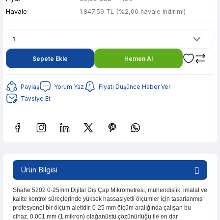
Havale
1.847,59 TL (%2,00 havale indirimi)
Sepete Ekle
Hemen Al
Paylaş
Yorum Yaz
Fiyatı Düşünce Haber Ver
Tavsiye Et
Güvenilir Alışveriş
367,63 TL den başlayan taksitlerle! x 9
Ürün Bilgisi
%2 İndirim
Güvenilir Alışveriş
Shahe 5202 0-25mm Dijital Dış Çap Mikrometresi, mühendislik, imalat ve
kalite kontrol süreçlerinde yüksek hassasiyetli ölçümler için tasarlanmış
profesyonel bir ölçüm aletidir. 0-25 mm ölçüm aralığında çalışan bu
cihaz, 0.001 mm (1 mikron) olağanüstü çözünürlüğü ile en dar