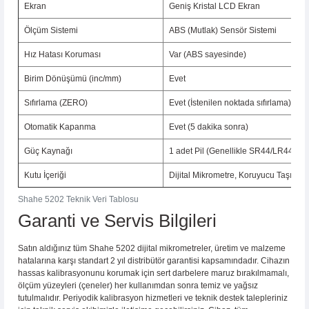
Ekran
Geniş Kristal LCD Ekran
Ölçüm Sistemi
ABS (Mutlak) Sensör Sistemi
Hız Hatası Koruması
Var (ABS sayesinde)
Birim Dönüşümü (inc/mm)
Evet
Sıfırlama (ZERO)
Evet (İstenilen noktada sıfırlama)
Otomatik Kapanma
Evet (5 dakika sonra)
Güç Kaynağı
1 adet Pil (Genellikle SR44/LR44)
Kutu İçeriği
Dijital Mikrometre, Koruyucu Taşıma Kı
Shahe 5202 Teknik Veri Tablosu
Garanti ve Servis Bilgileri
Satın aldığınız tüm Shahe 5202 dijital mikrometreler, üretim ve malzeme
hatalarına karşı standart 2 yıl distribütör garantisi kapsamındadır. Cihazın
hassas kalibrasyonunu korumak için sert darbelere maruz bırakılmamalı,
ölçüm yüzeyleri (çeneler) her kullanımdan sonra temiz ve yağsız
tutulmalıdır. Periyodik kalibrasyon hizmetleri ve teknik destek talepleriniz