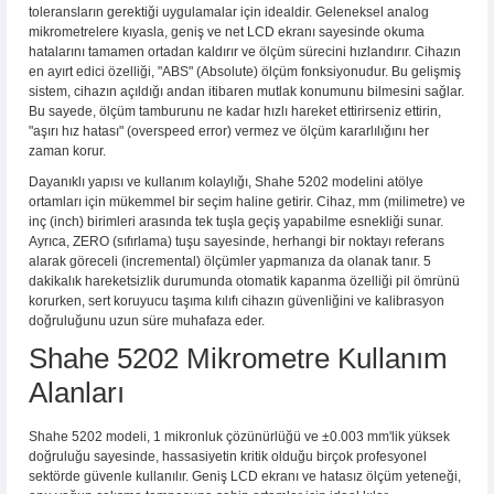
toleransların gerektiği uygulamalar için idealdir. Geleneksel analog
367,63 TL den başlayan taksitlerle! x 9
%2 İndirim
mikrometrelere kıyasla, geniş ve net LCD ekranı sayesinde okuma
hatalarını tamamen ortadan kaldırır ve ölçüm sürecini hızlandırır. Cihazın
en ayırt edici özelliği, "ABS" (Absolute) ölçüm fonksiyonudur. Bu gelişmiş
sistem, cihazın açıldığı andan itibaren mutlak konumunu bilmesini sağlar.
Bu sayede, ölçüm tamburunu ne kadar hızlı hareket ettirirseniz ettirin,
"aşırı hız hatası" (overspeed error) vermez ve ölçüm kararlılığını her
zaman korur.
Dayanıklı yapısı ve kullanım kolaylığı, Shahe 5202 modelini atölye
ortamları için mükemmel bir seçim haline getirir. Cihaz, mm (milimetre) ve
inç (inch) birimleri arasında tek tuşla geçiş yapabilme esnekliği sunar.
Ayrıca, ZERO (sıfırlama) tuşu sayesinde, herhangi bir noktayı referans
alarak göreceli (incremental) ölçümler yapmanıza da olanak tanır. 5
dakikalık hareketsizlik durumunda otomatik kapanma özelliği pil ömrünü
korurken, sert koruyucu taşıma kılıfı cihazın güvenliğini ve kalibrasyon
doğruluğunu uzun süre muhafaza eder.
Shahe 5202 Mikrometre Kullanım
Alanları
Shahe 5202 modeli, 1 mikronluk çözünürlüğü ve ±0.003 mm'lik yüksek
doğruluğu sayesinde, hassasiyetin kritik olduğu birçok profesyonel
sektörde güvenle kullanılır. Geniş LCD ekranı ve hatasız ölçüm yeteneği,