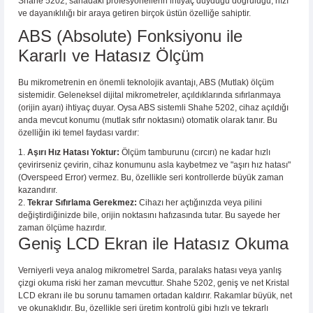
Shahe 5202, sahadaki profesyonellerin ihtiyaç duyduğu doğruluğu, hızı
ve dayanıklılığı bir araya getiren birçok üstün özelliğe sahiptir.
ABS (Absolute) Fonksiyonu ile
Kararlı ve Hatasız Ölçüm
Bu mikrometrenin en önemli teknolojik avantajı, ABS (Mutlak) ölçüm
sistemidir. Geleneksel dijital mikrometreler, açıldıklarında sıfırlanmaya
(orijin ayarı) ihtiyaç duyar. Oysa ABS sistemli Shahe 5202, cihaz açıldığı
anda mevcut konumu (mutlak sıfır noktasını) otomatik olarak tanır. Bu
özelliğin iki temel faydası vardır:
Aşırı Hız Hatası Yoktur:
Ölçüm tamburunu (cırcırı) ne kadar hızlı
çevirirseniz çevirin, cihaz konumunu asla kaybetmez ve "aşırı hız hatası"
(Overspeed Error) vermez. Bu, özellikle seri kontrollerde büyük zaman
kazandırır.
Tekrar Sıfırlama Gerekmez:
Cihazı her açtığınızda veya pilini
değiştirdiğinizde bile, orijin noktasını hafızasında tutar. Bu sayede her
zaman ölçüme hazırdır.
Geniş LCD Ekran ile Hatasız Okuma
Verniyerli veya analog mikrometrel Sarda, paralaks hatası veya yanlış
çizgi okuma riski her zaman mevcuttur. Shahe 5202, geniş ve net Kristal
LCD ekranı ile bu sorunu tamamen ortadan kaldırır. Rakamlar büyük, net
ve okunaklıdır. Bu, özellikle seri üretim kontrolü gibi hızlı ve tekrarlı