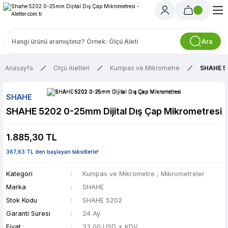
Ara
Anasayfa
Ölçü Aletleri
Kumpas ve Mikrometre
SHAHE 52
SHAHE
SHAHE 5202 0-25mm Dijital Dış Çap Mikrometresi
1.885,30 TL
367,63 TL den başlayan taksitlerle!
Kategori
Kumpas ve Mikrometre
,
Mikrometreler
Marka
SHAHE
Stok Kodu
SHAHE 5202
Garanti Süresi
24 Ay
Fiyat
33,00 USD + KDV