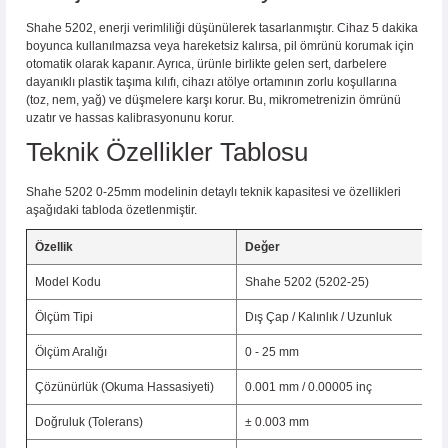
Shahe 5202, enerji verimliliği düşünülerek tasarlanmıştır. Cihaz 5 dakika
boyunca kullanılmazsa veya hareketsiz kalırsa, pil ömrünü korumak için
otomatik olarak kapanır. Ayrıca, ürünle birlikte gelen sert, darbelere
dayanıklı plastik taşıma kılıfı, cihazı atölye ortamının zorlu koşullarına
(toz, nem, yağ) ve düşmelere karşı korur. Bu, mikrometrenizin ömrünü
uzatır ve hassas kalibrasyonunu korur.
Teknik Özellikler Tablosu
Shahe 5202 0-25mm modelinin detaylı teknik kapasitesi ve özellikleri
aşağıdaki tabloda özetlenmiştir.
Özellik
Değer
Model Kodu
Shahe 5202 (5202-25)
Ölçüm Tipi
Dış Çap / Kalınlık / Uzunluk
Ölçüm Aralığı
0 - 25 mm
Çözünürlük (Okuma Hassasiyeti)
0.001 mm / 0.00005 inç
Doğruluk (Tolerans)
± 0.003 mm