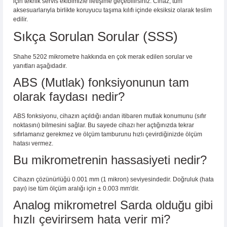
için teknik servis ekibimizle iletişime geçebilirsiniz. Cihaz, tüm
aksesuarlarıyla birlikte koruyucu taşıma kılıfı içinde eksiksiz olarak teslim
edilir.
Sıkça Sorulan Sorular (SSS)
Shahe 5202 mikrometre hakkında en çok merak edilen sorular ve
yanıtları aşağıdadır.
ABS (Mutlak) fonksiyonunun tam
olarak faydası nedir?
ABS fonksiyonu, cihazın açıldığı andan itibaren mutlak konumunu (sıfır
noktasını) bilmesini sağlar. Bu sayede cihazı her açtığınızda tekrar
sıfırlamanız gerekmez ve ölçüm tamburunu hızlı çevirdiğinizde ölçüm
hatası vermez.
Bu mikrometrenin hassasiyeti nedir?
Cihazın çözünürlüğü 0.001 mm (1 mikron) seviyesindedir. Doğruluk (hata
payı) ise tüm ölçüm aralığı için ± 0.003 mm'dir.
Analog mikrometrel Sarda olduğu gibi
hızlı çevirirsem hata verir mi?