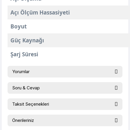
Açı Ölçüm Hassasiyeti
Boyut
Güç Kaynağı
Şarj Süresi
Yorumlar
Soru & Cevap
Bu ürüne ilk yorumu siz yapın!
Taksit Seçenekleri
Ürün hakkında henüz soru sorulmamış.
Yorum Yaz
Önerileriniz
Soru Sor