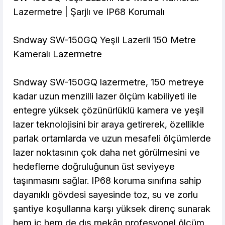
Lazermetre | Şarjlı ve IP68 Korumalı
2.747,09 TL den başlayan taksitlerle! x 9
%2 İndirim
Sndway SW-150GQ Yeşil Lazerli 150 Metre
Kameralı Lazermetre
Sndway SW-150GQ lazermetre, 150 metreye
kadar uzun menzilli lazer ölçüm kabiliyeti ile
entegre yüksek çözünürlüklü kamera ve yeşil
lazer teknolojisini bir araya getirerek, özellikle
parlak ortamlarda ve uzun mesafeli ölçümlerde
lazer noktasının çok daha net görülmesini ve
hedefleme doğruluğunun üst seviyeye
taşınmasını sağlar. IP68 koruma sınıfına sahip
dayanıklı gövdesi sayesinde toz, su ve zorlu
şantiye koşullarına karşı yüksek direnç sunarak
hem iç hem de dış mekân profesyonel ölçüm