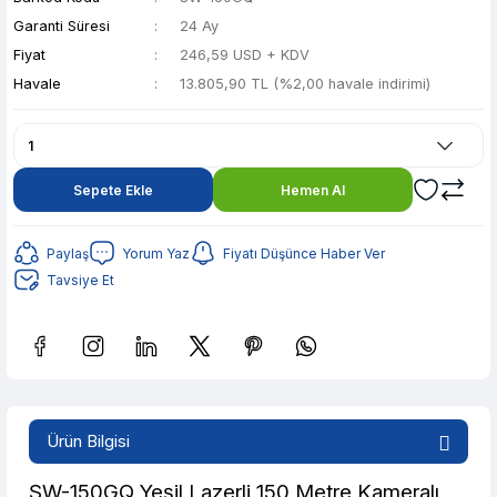
Garanti Süresi
24 Ay
Fiyat
246,59 USD + KDV
Havale
13.805,90 TL (%2,00 havale indirimi)
Sepete Ekle
Hemen Al
Paylaş
Yorum Yaz
Fiyatı Düşünce Haber Ver
Tavsiye Et
Güvenilir Alışveriş
2.747,09 TL den başlayan taksitlerle! x 9
Ürün Bilgisi
%2 İndirim
Güvenilir Alışveriş
SW-150GQ Yeşil Lazerli 150 Metre Kameralı