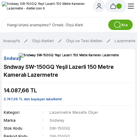
Ara
Anasayfa
Ölçü Aletleri
Ölçü ve Test Aletleri
Lazermetre 
Sndway
Sndway SW-150GQ Yeşil Lazerli 150 Metre
Kameralı Lazermetre
14.087,66 TL
2.747,09 TL den başlayan taksitlerle!
Kategori
Lazermetre Mesafe Ölçer
Marka
Sndway
Stok Kodu
SW-150GQ
Barkod Kodu
SW-150GQ