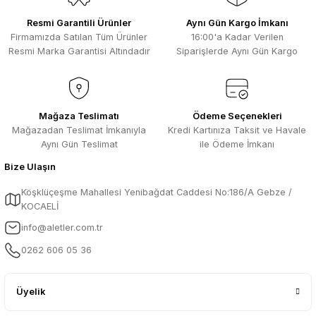
Selim Toprak | 29/07/2026
Bu ürüne benzer farklı alternatifler olmalı.
Resmi Garantili Ürünler
Aynı Gün Kargo İmkanı
Kısa sürede geldi. Ürünler de iyi
Firmamızda Satılan Tüm Ürünler
16:00'a Kadar Verilen
sarılmıştı. Gayet iyi
Resmi Marka Garantisi Altındadır
Siparişlerde Aynı Gün Kargo
Ali Salih Yıldız | 10/07/2026
Hızlı sipariş ve güvenli paketleme için
Gönder
çok teşekkürler ediyorum
Mağaza Teslimatı
Ödeme Seçenekleri
Mağazadan Teslimat İmkanıyla
Kredi Kartınıza Taksit ve Havale
F... D... | 06/07/2026
Aynı Gün Teslimat
ile Ödeme İmkanı
Bize Ulaşın
Makine çok iyi herkese tavsiye
ediyorum güçlü bir havya
Köşklüçeşme Mahallesi Yenibağdat Caddesi No:186/A Gebze /
A... A... | 23/04/2026
KOCAELİ
info@aletler.com.tr
13.04.2026 tarihinde Aletler.com
üzerinden 4 ürünnaldım ve hızlı ve
0262 606 05 36
sorunsuz bir şekilde tarafıma ulaştı çok
teşekkürler ediyorum
B... C... | 13/04/2026
Üyelik