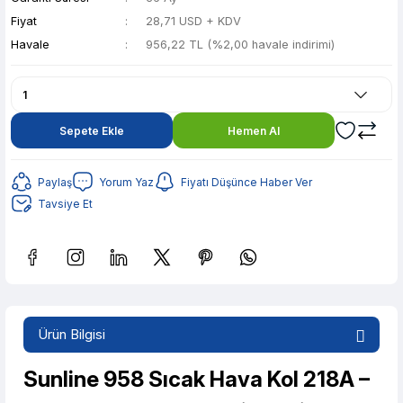
Fiyat
28,71 USD + KDV
Havale
956,22 TL (%2,00 havale indirimi)
Sepete Ekle
Hemen Al
Paylaş
Yorum Yaz
Fiyatı Düşünce Haber Ver
Tavsiye Et
Güvenilir Alışveriş
190,27 TL den başlayan taksitlerle! x 9
Ürün Bilgisi
%2 İndirim
Güvenilir Alışveriş
Sunline 958 Sıcak Hava Kol 218A –