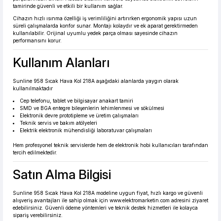
tamirinde güvenli ve etkili bir kullanım sağlar.
Cihazın hızlı ısınma özelliği iş verimliliğini artırırken ergonomik yapısı uzun
süreli çalışmalarda konfor sunar. Montajı kolaydır ve ek aparat gerektirmeden
kullanılabilir. Orijinal uyumlu yedek parça olması sayesinde cihazın
performansını korur.
Kullanım Alanları
Sunline 958 Sıcak Hava Kol 218A aşağıdaki alanlarda yaygın olarak
kullanılmaktadır
Cep telefonu, tablet ve bilgisayar anakart tamiri
SMD ve BGA entegre bileşenlerin lehimlenmesi ve sökülmesi
Elektronik devre prototipleme ve üretim çalışmaları
Teknik servis ve bakım atölyeleri
Elektrik elektronik mühendisliği laboratuvar çalışmaları
Hem profesyonel teknik servislerde hem de elektronik hobi kullanıcıları tarafından
tercih edilmektedir.
Satın Alma Bilgisi
Sunline 958 Sıcak Hava Kol 218A modeline uygun fiyat, hızlı kargo ve güvenli
alışveriş avantajları ile sahip olmak için
www.elektromarketin.com
adresini ziyaret
edebilirsiniz. Güvenli ödeme yöntemleri ve teknik destek hizmetleri ile kolayca
sipariş verebilirsiniz.