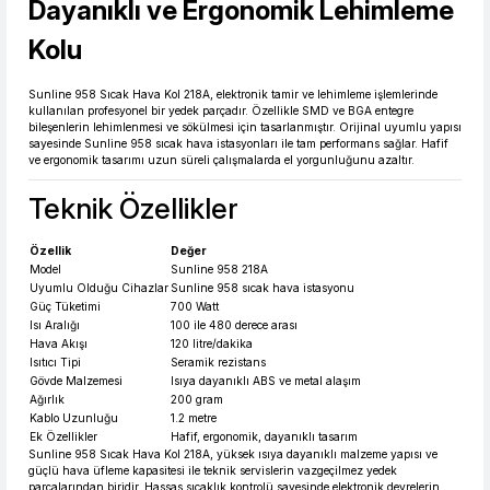
Dayanıklı ve Ergonomik Lehimleme
Kolu
190,27 TL den başlayan taksitlerle! x 9
%2 İndirim
Sunline 958 Sıcak Hava Kol 218A, elektronik tamir ve lehimleme işlemlerinde
kullanılan profesyonel bir yedek parçadır. Özellikle SMD ve BGA entegre
bileşenlerin lehimlenmesi ve sökülmesi için tasarlanmıştır. Orijinal uyumlu yapısı
sayesinde Sunline 958 sıcak hava istasyonları ile tam performans sağlar. Hafif
ve ergonomik tasarımı uzun süreli çalışmalarda el yorgunluğunu azaltır.
Teknik Özellikler
Özellik
Değer
Model
Sunline 958 218A
Uyumlu Olduğu Cihazlar
Sunline 958 sıcak hava istasyonu
Güç Tüketimi
700 Watt
Isı Aralığı
100 ile 480 derece arası
Hava Akışı
120 litre/dakika
Isıtıcı Tipi
Seramik rezistans
Gövde Malzemesi
Isıya dayanıklı ABS ve metal alaşım
Ağırlık
200 gram
Kablo Uzunluğu
1.2 metre
Ek Özellikler
Hafif, ergonomik, dayanıklı tasarım
Sunline 958 Sıcak Hava Kol 218A, yüksek ısıya dayanıklı malzeme yapısı ve
güçlü hava üfleme kapasitesi ile teknik servislerin vazgeçilmez yedek
parçalarından biridir. Hassas sıcaklık kontrolü sayesinde elektronik devrelerin