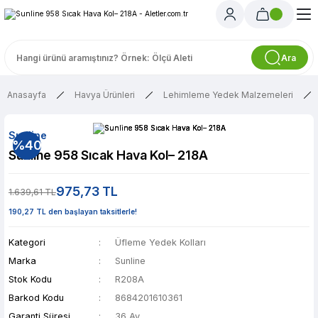
Ara
Anasayfa
Havya Ürünleri
Lehimleme Yedek Malzemeleri
Sunline
%40
Sunline 958 Sıcak Hava Kol– 218A
975,73 TL
1.639,61 TL
190,27 TL den başlayan taksitlerle!
Kategori
Üfleme Yedek Kolları
Marka
Sunline
Stok Kodu
R208A
Barkod Kodu
8684201610361
Garanti Süresi
36 Ay