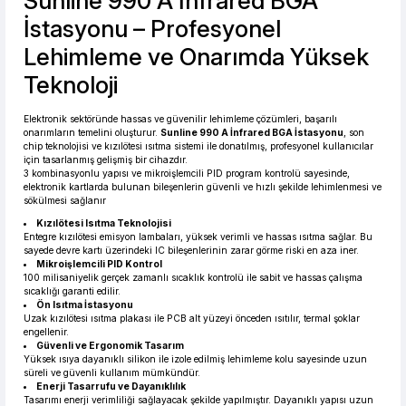
Sunline 990 A İnfrared BGA
İstasyonu – Profesyonel
Lehimleme ve Onarımda Yüksek
Teknoloji
Elektronik sektöründe hassas ve güvenilir lehimleme çözümleri, başarılı
onarımların temelini oluşturur.
Sunline 990 A İnfrared BGA İstasyonu
, son
chip teknolojisi ve kızılötesi ısıtma sistemi ile donatılmış, profesyonel kullanıcılar
için tasarlanmış gelişmiş bir cihazdır.
3 kombinasyonlu yapısı ve mikroişlemcili PID program kontrolü sayesinde,
elektronik kartlarda bulunan bileşenlerin güvenli ve hızlı şekilde lehimlenmesi ve
sökülmesi sağlanır
Kızılötesi Isıtma Teknolojisi
Entegre kızılötesi emisyon lambaları, yüksek verimli ve hassas ısıtma sağlar. Bu
sayede devre kartı üzerindeki IC bileşenlerinin zarar görme riski en aza iner.
Mikroişlemcili PID Kontrol
100 milisaniyelik gerçek zamanlı sıcaklık kontrolü ile sabit ve hassas çalışma
sıcaklığı garanti edilir.
Ön Isıtma İstasyonu
Uzak kızılötesi ısıtma plakası ile PCB alt yüzeyi önceden ısıtılır, termal şoklar
engellenir.
Güvenli ve Ergonomik Tasarım
Yüksek ısıya dayanıklı silikon ile izole edilmiş lehimleme kolu sayesinde uzun
süreli ve güvenli kullanım mümkündür.
Enerji Tasarrufu ve Dayanıklılık
Tasarımı enerji verimliliği sağlayacak şekilde yapılmıştır. Dayanıklı yapısı uzun