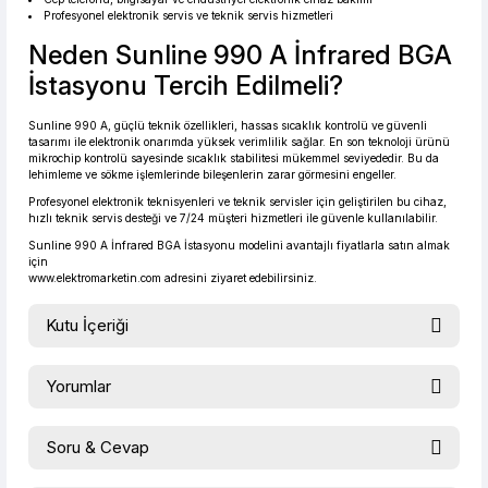
Profesyonel elektronik servis ve teknik servis hizmetleri
Neden Sunline 990 A İnfrared BGA
İstasyonu Tercih Edilmeli?
Sunline 990 A, güçlü teknik özellikleri, hassas sıcaklık kontrolü ve güvenli
tasarımı ile elektronik onarımda yüksek verimlilik sağlar. En son teknoloji ürünü
mikrochip kontrolü sayesinde sıcaklık stabilitesi mükemmel seviyededir. Bu da
lehimleme ve sökme işlemlerinde bileşenlerin zarar görmesini engeller.
Profesyonel elektronik teknisyenleri ve teknik servisler için geliştirilen bu cihaz,
hızlı teknik servis desteği ve 7/24 müşteri hizmetleri ile güvenle kullanılabilir.
Sunline 990 A İnfrared BGA İstasyonu modelini avantajlı fiyatlarla satın almak
için
www.elektromarketin.com
adresini ziyaret edebilirsiniz.
Kutu İçeriği
Yorumlar
Sunline 990 A İnfrared BGA İstasyonu Ana Ünite
Soru & Cevap
Lehimleme havya kolu
Bu ürüne ilk yorumu siz yapın!