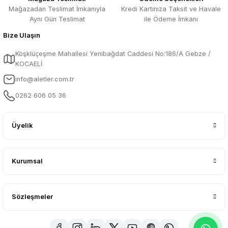
sitesinden gönül rahatlığı ile alış veriş
Mağazadan Teslimat İmkanıyla
Kredi Kartınıza Taksit ve Havale
yapabilirsiniz.
Aynı Gün Teslimat
ile Ödeme İmkanı
m... s... | 13/03/2026
Bize Ulaşın
Güzel ürün...
Köşklüçeşme Mahallesi Yenibağdat Caddesi No:186/A Gebze /
KOCAELİ
ABDULLAH ŞENCAN | 30/01/2026
info@aletler.com.tr
Hızlı ve güvenilir firma
0262 606 05 36
Lütfi Özgan | 14/01/2026
Üyelik
Deneyimini Paylaş
Diğer yorumları göster
Kurumsal
Sözleşmeler