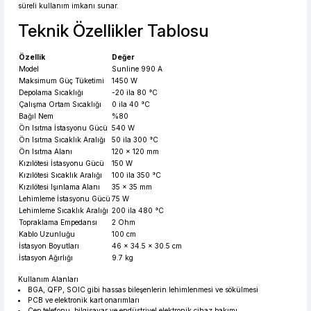
süreli kullanım imkanı sunar.
Teknik Özellikler Tablosu
Özellik
Değer
Model
Sunline 990 A
Maksimum Güç Tüketimi
1450 W
Depolama Sıcaklığı
-20 ila 80 °C
Çalışma Ortam Sıcaklığı
0 ila 40 °C
Bağıl Nem
%80
Ön Isıtma İstasyonu Gücü
540 W
Ön Isıtma Sıcaklık Aralığı
50 ila 300 °C
Ön Isıtma Alanı
120 x 120 mm
Kızılötesi İstasyonu Gücü
150 W
Kızılötesi Sıcaklık Aralığı
100 ila 350 °C
Kızılötesi Işınlama Alanı
35 x 35 mm
Lehimleme İstasyonu Gücü
75 W
Lehimleme Sıcaklık Aralığı
200 ila 480 °C
Topraklama Empedansı
2 Ohm
Kablo Uzunluğu
100 cm
İstasyon Boyutları
46 x 34.5 x 30.5 cm
İstasyon Ağırlığı
9.7 kg
Kullanım Alanları
BGA, QFP, SOIC gibi hassas bileşenlerin lehimlenmesi ve sökülmesi
PCB ve elektronik kart onarımları
Cep telefonu, bilgisayar ve endüstriyel elektronik cihaz bakımı