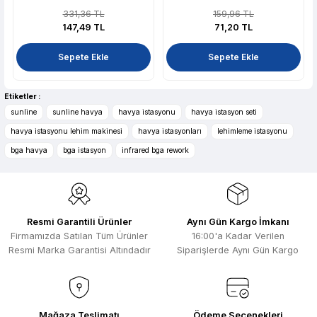
331,36 TL
159,96 TL
Hızlı sipariş ve güvenli paketleme için
Gönder
çok teşekkürler ediyorum
147,49 TL
71,20 TL
F... D... | 06/07/2026
Sepete Ekle
Sepete Ekle
Makine çok iyi herkese tavsiye
ediyorum güçlü bir havya
Etiketler :
sunline
sunline havya
havya istasyonu
havya istasyon seti
A... A... | 23/04/2026
havya istasyonu lehim makinesi
havya istasyonları
lehimleme istasyonu
13.04.2026 tarihinde Aletler.com
bga havya
bga istasyon
infrared bga rework
üzerinden 4 ürünnaldım ve hızlı ve
sorunsuz bir şekilde tarafıma ulaştı çok
teşekkürler ediyorum
B... C... | 13/04/2026
Resmi Garantili Ürünler
Aynı Gün Kargo İmkanı
Güvenilir bir mağza tavsiye ederim
Firmamızda Satılan Tüm Ürünler
16:00'a Kadar Verilen
Resmi Marka Garantisi Altındadır
Siparişlerde Aynı Gün Kargo
S... H... | 16/03/2026
Murat beye ve diğer çalışanlara çok
teşekkür ederim. Orjinal ürün güzel
paketle me.aletler.com ve unit
Mağaza Teslimatı
Ödeme Seçenekleri