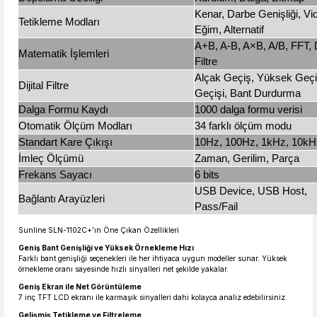
Kenar, Darbe Genişliği, Vi
Tetikleme Modları
Eğim, Alternatif
A+B, A-B, A×B, A/B, FFT, Di
Matematik İşlemleri
Filtre
Alçak Geçiş, Yüksek Geçi
Dijital Filtre
Geçişi, Bant Durdurma
Dalga Formu Kaydı
1000 dalga formu verisi
Otomatik Ölçüm Modları
34 farklı ölçüm modu
Standart Kare Çıkışı
10Hz, 100Hz, 1kHz, 10kH
İmleç Ölçümü
Zaman, Gerilim, Parça
Frekans Sayacı
6 bits
USB Device, USB Host,
Bağlantı Arayüzleri
Pass/Fail
Sunline SLN-1102C+’ın Öne Çıkan Özellikleri
Geniş Bant Genişliği ve Yüksek Örnekleme Hızı
Farklı bant genişliği seçenekleri ile her ihtiyaca uygun modeller sunar. Yüksek
örnekleme oranı sayesinde hızlı sinyalleri net şekilde yakalar.
Geniş Ekran ile Net Görüntüleme
7 inç TFT LCD ekranı ile karmaşık sinyalleri dahi kolayca analiz edebilirsiniz.
Gelişmiş Tetikleme ve Filtreleme