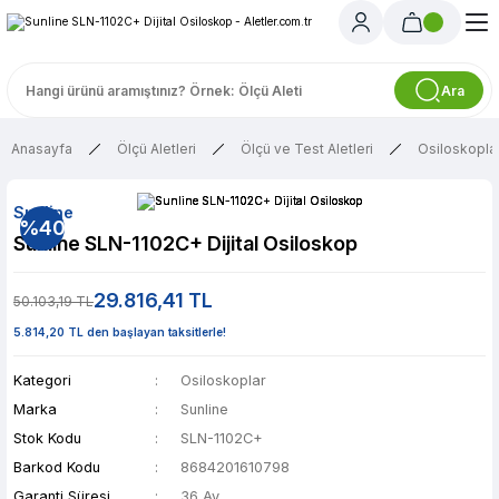
Ara
Anasayfa
Ölçü Aletleri
Ölçü ve Test Aletleri
Osiloskopla
Sunline
%40
Sunline SLN-1102C+ Dijital Osiloskop
29.816,41 TL
50.103,19 TL
5.814,20 TL den başlayan taksitlerle!
Kategori
Osiloskoplar
Marka
Sunline
Stok Kodu
SLN-1102C+
Barkod Kodu
8684201610798
Garanti Süresi
36 Ay