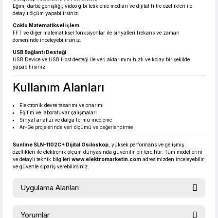
Eğim, darbe genişliği, video gibi tetikleme modları ve dijital filtre özellikleri ile
detaylı ölçüm yapabilirsiniz.
Çoklu Matematiksel İşlem
FFT ve diğer matematiksel fonksiyonlar ile sinyalleri frekans ve zaman
domeninde inceleyebilirsiniz.
USB Bağlantı Desteği
USB Device ve USB Host desteği ile veri aktarımını hızlı ve kolay bir şekilde
yapabilirsiniz.
Kullanım Alanları
Elektronik devre tasarımı ve onarımı
Eğitim ve laboratuvar çalışmaları
Sinyal analizi ve dalga formu inceleme
Ar-Ge projelerinde veri ölçümü ve değerlendirme
Sunline SLN-1102C+ Dijital Osiloskop
, yüksek performans ve gelişmiş
özellikleri ile elektronik ölçüm dünyasında güvenilir bir tercihtir. Tüm modellerini
ve detaylı teknik bilgileri
www.elektromarketin.com
adresimizden inceleyebilir
ve güvenle sipariş verebilirsiniz.
Uygulama Alanları
Osiloskop 1 adet
Yorumlar