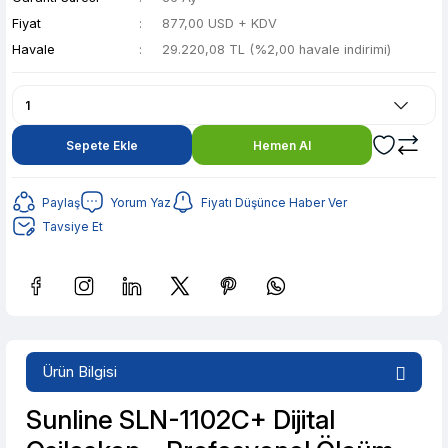
Fiyat
877,00 USD + KDV
Havale
29.220,08 TL (%2,00 havale indirimi)
Sepete Ekle
Hemen Al
Paylaş
Yorum Yaz
Fiyatı Düşünce Haber Ver
Tavsiye Et
Güvenilir Alışveriş
5.814,20 TL den başlayan taksitlerle! x 9
Ürün Bilgisi
%2 İndirim
Güvenilir Alışveriş
Sunline SLN-1102C+ Dijital