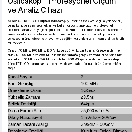
Osiloskop – Profesyonel Ölçüm
ve Analiz Cihazı
5.814,20 TL den başlayan taksitlerle! x 9
%2 İndirim
Sunline SLN-1102C+ Dijital Osiloskop
, yüksek hassasiyetli ölçüm yetenekleri,
geniş bant genişliği seçenekleri ve kullanıcı dostu arayüzü ile profesyonel
elektronik analiz ihtiyaçları için ideal bir çözümdür. Elektronik devre testlerinden
sinyal analizi çalışmalarına kadar geniş bir kullanım alanına sahip olan bu
osiloskop, mühendisler, teknisyenler ve eğitim kurumları tarafından sıklıkla tercih
edilmektedir.
Cihaz, 70 MHz, 100 MHz, 150 MHz ve 200 MHz bant genişliği seçenekleri ile
sunulur. 100 MHz ve 200 MHz modelleri
1GSa/s
gerçek zamanlı örnekleme hızı
sunarken, 70 MHz ve 150 MHz modelleri
500MSa/s
örnekleme hızına sahiptir.
7 inç TFT LCD ekranı sayesinde net ve detaylı dalga formu görüntüleme imkânı
sağlar.
Kanal Sayısı
2
Bant Genişliği
100 MHz
Örnekleme Oranı
1GSa/s
Yükseliş Zamanı
≤3.5ns
Bellek Derinliği
64kpts
Dalga Formu Alımı
≥5,000 wfms/s
Dikey Hassasiyet
1mV/div ~ 20V/div
Zaman Tabanı Aralığı
2ns/div ~ 50s/div
Depolama Özelliği
Kurulum, Dalga, Bitmap