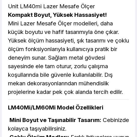
Unit LM40mi Lazer Mesafe Ölçer
Kompakt Boyut, Yüksek Hassasiyet!
269,37 TL den başlayan taksitlerle! x 9
%2 İndirim
Mini Lazer Mesafe Ölçer modelleri, daha
küçük boyutu ve hafif tasarımıyla öne çıkar.
Yüksek ölçüm hassasiyeti, şık tasarımı ve çoklu
ölçüm fonksiyonlarıyla kullanıcıya pratik bir
deneyim sunar. Sağlam metal gövdesi
sayesinde ele tam oturur, zorlu çalışma
koşullarında bile güvenle kullanılabilir. Dış
mekan dekorasyonlarından mühendislik
projelerine kadar pek çok alanda tercih edilir.
LM40Mi/LM60Mi Model Özellikleri
Mini Boyut ve Taşınabilir Tasarım:
Cebinizde
kolayca taşıyabilirsiniz.