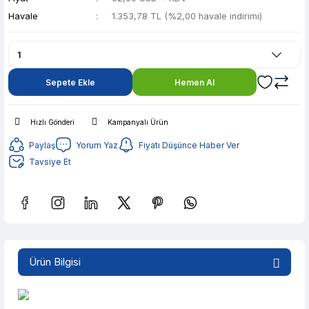
Havale
1.353,78 TL (%2,00 havale indirimi)
Sepete Ekle
Hemen Al
Hızlı Gönderi
Kampanyalı Ürün
Paylaş
Yorum Yaz
Fiyatı Düşünce Haber Ver
Tavsiye Et
Güvenilir Alışveriş
269,37 TL den başlayan taksitlerle! x 9
Ürün Bilgisi
%2 İndirim
Güvenilir Alışveriş