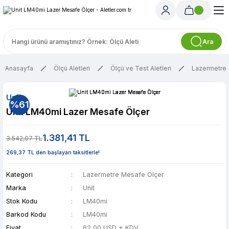
Ara
Anasayfa
Ölçü Aletleri
Ölçü ve Test Aletleri
Lazermetre 
Unit
%61
Unit LM40mi Lazer Mesafe Ölçer
1.381,41 TL
3.542,07 TL
269,37 TL den başlayan taksitlerle!
Kategori
Lazermetre Mesafe Ölçer
Marka
Unit
Stok Kodu
LM40mi
Barkod Kodu
LM40mi
Fiyat
62,00 USD + KDV