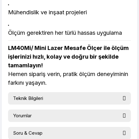
Mühendislik ve inşaat projeleri
Ölçüm gerektiren her türlü hassas uygulama
LM40Mi/ Mini Lazer Mesafe Ölçer ile ölçüm
işlerinizi hızlı, kolay ve doğru bir şekilde
tamamlayın!
Hemen sipariş verin, pratik ölçüm deneyiminin
farkını yaşayın.
Teknik Bilgileri
Model
LM40Mi
LM60Mi
Yorumlar
Range
0.05~40m
0.05~60m
Accuracy
±(2.0mm
5×10-5D)
＋
Continuous
√
Soru & Cevap
Measurement
Bu ürüne ilk yorumu siz yapın!