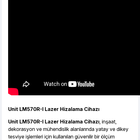
423,96 TL den başlayan taksitlerle! x 9
%2 İndirim
Unit LM570R-I Lazer Hizalama Cihazı
Unit LM570R-I Lazer Hizalama Cihazı
, inşaat,
dekorasyon ve mühendislik alanlarında yatay ve dikey
tesviye işlemleri için kullanılan güvenilir bir ölçüm