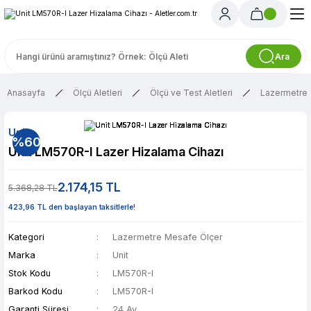
Ara
Anasayfa
Ölçü Aletleri
Ölçü ve Test Aletleri
Lazermetre 
Unit
%60
Unit LM570R-I Lazer Hizalama Cihazı
2.174,15 TL
5.368,28 TL
423,96 TL den başlayan taksitlerle!
Kategori
Lazermetre Mesafe Ölçer
Marka
Unit
Stok Kodu
LM570R-I
Barkod Kodu
LM570R-I
Garanti Süresi
24 Ay