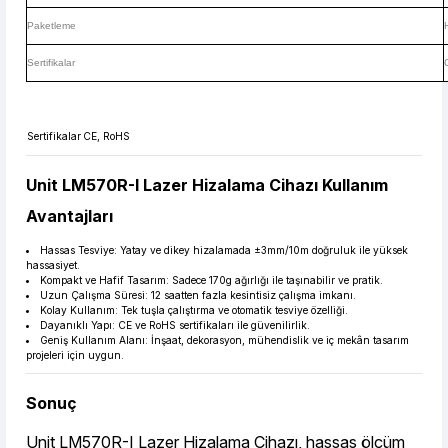
Paketleme
Sertifikalar
Sertifikalar
CE, RoHS
Unit LM570R-I Lazer Hizalama Cihazı Kullanım
Avantajları
Hassas Tesviye: Yatay ve dikey hizalamada ±3mm/10m doğruluk ile yüksek
hassasiyet.
Kompakt ve Hafif Tasarım: Sadece 170g ağırlığı ile taşınabilir ve pratik.
Uzun Çalışma Süresi: 12 saatten fazla kesintisiz çalışma imkanı.
Kolay Kullanım: Tek tuşla çalıştırma ve otomatik tesviye özelliği.
Dayanıklı Yapı: CE ve RoHS sertifikaları ile güvenilirlik.
Geniş Kullanım Alanı: İnşaat, dekorasyon, mühendislik ve iç mekân tasarım
projeleri için uygun.
Sonuç
Unit LM570R-I Lazer Hizalama Cihazı, hassas ölçüm