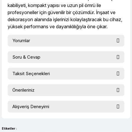
kabiliyeti, kompakt yapısı ve uzun pil ömrü ile
profesyoneller için güvenilir bir çözümdür. İnşaat ve
dekorasyon alanında işlerinizi kolaylaştıracak bu cihaz,
yüksek performans ve dayanıklılığıyla öne çıkar.
Yorumlar
Soru & Cevap
Bu ürüne ilk yorumu siz yapın!
Taksit Seçenekleri
Ürün hakkında henüz soru sorulmamış.
Yorum Yaz
Önerileriniz
Soru Sor
Bu ürünün fiyat bilgisi, resim, ürün açıklamalarında ve diğer
Alışveriş Deneyimi
konularda yetersiz gördüğünüz noktaları öneri formunu
kullanarak tarafımıza iletebilirsiniz.
evet çok memnun kaldım
Görüş ve önerileriniz için teşekkür ederiz.
Selim Toprak | 04/08/2026
Etiketler :