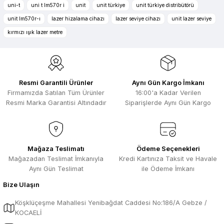
Ürün resmi kalitesiz, bozuk veya görüntülenemiyor.
uni-t
uni t lm570r i
unit
unit türkiye
unit türkiye distribütörü
Zengin ürün çesidi ve belirli marka
Ürün açıklamasında eksik bilgiler bulunuyor.
unit lm570r-ı
lazer hizalama cihazı
lazer seviye cihazı
unit lazer seviye
bulunuyor. Özellikle unit ,prolink ,gibi
Ürün bilgilerinde hatalar bulunuyor.
ürünlerin ithalatçısı olması hasebi ile
kırmızı ışık lazer metre
kesinlikle bu siteden alınması elzemdir
Ürün fiyatı diğer sitelerden daha pahalı.
Selim Toprak | 29/07/2026
Bu ürüne benzer farklı alternatifler olmalı.
Kısa sürede geldi. Ürünler de iyi
Resmi Garantili Ürünler
Aynı Gün Kargo İmkanı
sarılmıştı. Gayet iyi
Firmamızda Satılan Tüm Ürünler
16:00'a Kadar Verilen
Ali Salih Yıldız | 10/07/2026
Resmi Marka Garantisi Altındadır
Siparişlerde Aynı Gün Kargo
Hızlı sipariş ve güvenli paketleme için
Gönder
çok teşekkürler ediyorum
F... D... | 06/07/2026
Mağaza Teslimatı
Ödeme Seçenekleri
Mağazadan Teslimat İmkanıyla
Kredi Kartınıza Taksit ve Havale
Aynı Gün Teslimat
ile Ödeme İmkanı
Makine çok iyi herkese tavsiye
ediyorum güçlü bir havya
Bize Ulaşın
A... A... | 23/04/2026
Köşklüçeşme Mahallesi Yenibağdat Caddesi No:186/A Gebze /
KOCAELİ
13.04.2026 tarihinde Aletler.com