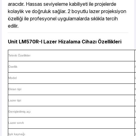
aracıdır. Hassas seviyeleme kabiliyeti ile projelerde
kolaylık ve doğruluk sağlar. 2 boyutlu lazer projeksiyon
özelliği ile profesyonel uygulamalarda sıklıkla tercih
edilir.
Unit LM570R-I Lazer Hizalama Cihazı Özellikleri
Teknik Özellikler
Özellik
Model
Ekran tipi
Lazer tipi
Genişletilmiş açı
Lazer sınıfı
Işık kaynağı