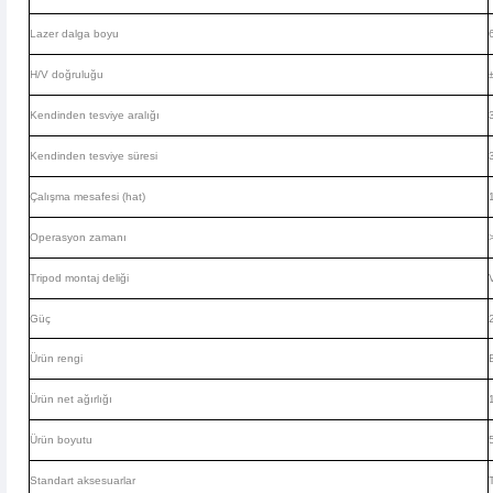
Lazer dalga boyu
H/V doğruluğu
Kendinden tesviye aralığı
Kendinden tesviye süresi
Çalışma mesafesi (hat)
Operasyon zamanı
Tripod montaj deliği
Güç
Ürün rengi
Ürün net ağırlığı
Ürün boyutu
Standart aksesuarlar