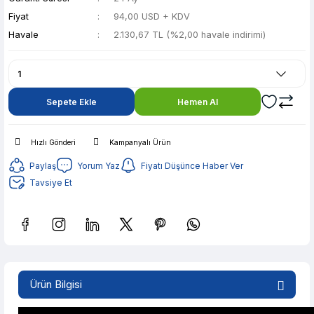
Fiyat
94,00 USD + KDV
Havale
2.130,67 TL (%2,00 havale indirimi)
Sepete Ekle
Hemen Al
Hızlı Gönderi
Kampanyalı Ürün
Paylaş
Yorum Yaz
Fiyatı Düşünce Haber Ver
Tavsiye Et
Güvenilir Alışveriş
423,96 TL den başlayan taksitlerle! x 9
Ürün Bilgisi
%2 İndirim
Güvenilir Alışveriş