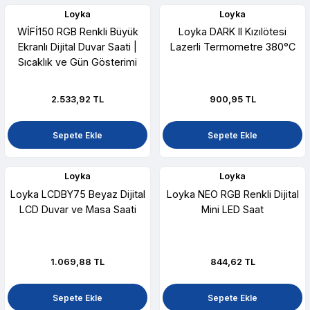
Loyka
Loyka
WİFİ150 RGB Renkli Büyük
Loyka DARK II Kızılötesi
Ekranlı Dijital Duvar Saati |
Lazerli Termometre 380°C
Sıcaklık ve Gün Gösterimi
2.533,92 TL
900,95 TL
Sepete Ekle
Sepete Ekle
Loyka
Loyka
Loyka LCDBY75 Beyaz Dijital
Loyka NEO RGB Renkli Dijital
LCD Duvar ve Masa Saati
Mini LED Saat
1.069,88 TL
844,62 TL
Sepete Ekle
Sepete Ekle