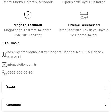
Resmi Marka Garantisi Altındadır
Siparişlerde Aynı Gün Kargo
Mağaza Teslimatı
Ödeme Seçenekleri
Mağazadan Teslimat İmkanıyla
Kredi Kartınıza Taksit ve Havale
Aynı Gün Teslimat
ile Ödeme İmkanı
Bize Ulaşın
Köşklüçeşme Mahallesi Yenibağdat Caddesi No:186/A Gebze /
KOCAELİ
info@aletler.com.tr
0262 606 05 36
Üyelik
Kurumsal