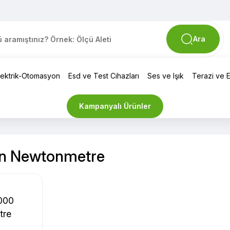
Ara
lektrik-Otomasyon
Esd ve Test Cihazları
Ses ve Işık
Terazi ve El
Kampanyalı Ürünler
n Newtonmetre
000
tre