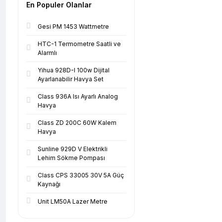
En Populer Olanlar
Gesi PM 1453 Wattmetre
HTC-1 Termometre Saatli ve
Alarmlı
Yihua 928D-I 100w Dijital
Ayarlanabilir Havya Set
Class 936A Isı Ayarlı Analog
Havya
Class ZD 200C 60W Kalem
Havya
Sunline 929D V Elektrikli
Lehim Sökme Pompası
Class CPS 33005 30V 5A Güç
Kaynağı
Unit LM50A Lazer Metre