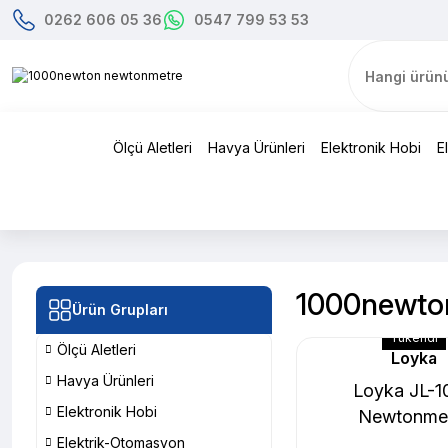
0262 606 05 36
0547 799 53 53
Ölçü Aletleri
Havya Ürünleri
Elektronik Hobi
E
1000newto
Ürün Grupları
Tükendi
Ölçü Aletleri
Loyka
Havya Ürünleri
Loyka JL-1
Elektronik Hobi
Newtonme
Elektrik-Otomasyon