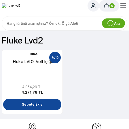
0
Ara
Fluke Lvd2
Fluke
%12
Fluke LVD2 Volt Işığı
4.854,29 TL
4.271,78 TL
Sepete Ekle