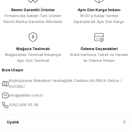
Resmi Garantili Ürünler
Aynı Gün Kargo İmkanı
Firmamızda Satılan Tüm Ürünler
16:00'a Kadar Verilen
Resmi Marka Garantisi Altındadır
Siparişlerde Aynı Gün Kargo
Mağaza Teslimatı
Ödeme Seçenekleri
Mağazadan Teslimat İmkanıyla
Kredi Kartınıza Taksit ve Havale
Aynı Gün Teslimat
ile Ödeme İmkanı
Bize Ulaşın
Köşklüçeşme Mahallesi Yenibağdat Caddesi No:186/A Gebze /
KOCAELİ
info@aletler.com.tr
0262 606 05 36
Üyelik