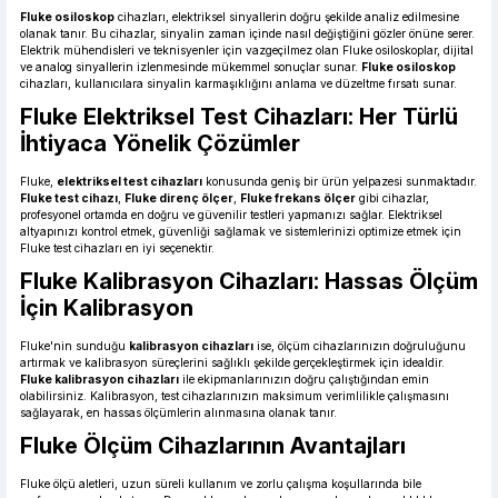
Fluke osiloskop
cihazları, elektriksel sinyallerin doğru şekilde analiz edilmesine
olanak tanır. Bu cihazlar, sinyalin zaman içinde nasıl değiştiğini gözler önüne serer.
Elektrik mühendisleri ve teknisyenler için vazgeçilmez olan Fluke osiloskoplar, dijital
ve analog sinyallerin izlenmesinde mükemmel sonuçlar sunar.
Fluke osiloskop
cihazları, kullanıcılara sinyalin karmaşıklığını anlama ve düzeltme fırsatı sunar.
Fluke Elektriksel Test Cihazları: Her Türlü
İhtiyaca Yönelik Çözümler
Fluke,
elektriksel test cihazları
konusunda geniş bir ürün yelpazesi sunmaktadır.
Fluke test cihazı
,
Fluke direnç ölçer
,
Fluke frekans ölçer
gibi cihazlar,
profesyonel ortamda en doğru ve güvenilir testleri yapmanızı sağlar. Elektriksel
altyapınızı kontrol etmek, güvenliği sağlamak ve sistemlerinizi optimize etmek için
Fluke test cihazları en iyi seçenektir.
Fluke Kalibrasyon Cihazları: Hassas Ölçüm
İçin Kalibrasyon
Fluke'nin sunduğu
kalibrasyon cihazları
ise, ölçüm cihazlarınızın doğruluğunu
artırmak ve kalibrasyon süreçlerini sağlıklı şekilde gerçekleştirmek için idealdir.
Fluke kalibrasyon cihazları
ile ekipmanlarınızın doğru çalıştığından emin
olabilirsiniz. Kalibrasyon, test cihazlarınızın maksimum verimlilikle çalışmasını
sağlayarak, en hassas ölçümlerin alınmasına olanak tanır.
Fluke Ölçüm Cihazlarının Avantajları
Fluke ölçü aletleri, uzun süreli kullanım ve zorlu çalışma koşullarında bile