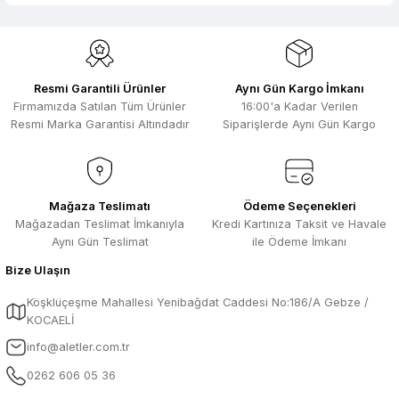
Resmi Garantili Ürünler
Aynı Gün Kargo İmkanı
Firmamızda Satılan Tüm Ürünler
16:00'a Kadar Verilen
Resmi Marka Garantisi Altındadır
Siparişlerde Aynı Gün Kargo
Mağaza Teslimatı
Ödeme Seçenekleri
Mağazadan Teslimat İmkanıyla
Kredi Kartınıza Taksit ve Havale
Aynı Gün Teslimat
ile Ödeme İmkanı
Bize Ulaşın
Köşklüçeşme Mahallesi Yenibağdat Caddesi No:186/A Gebze /
KOCAELİ
info@aletler.com.tr
0262 606 05 36