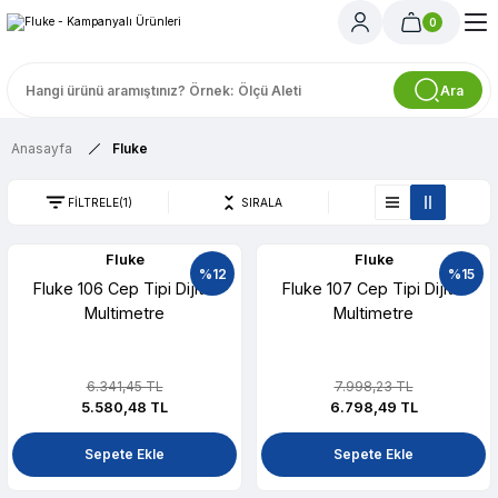
0
Ara
Anasayfa
Fluke
FİLTRELE
(1)
SIRALA
Fluke
Fluke
%12
%15
Fluke 106 Cep Tipi Dijital
Fluke 107 Cep Tipi Dijital
Multimetre
Multimetre
6.341,45 TL
7.998,23 TL
5.580,48 TL
6.798,49 TL
Sepete Ekle
Sepete Ekle