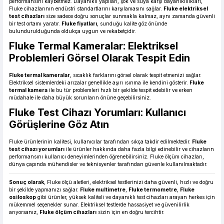
performansını kaybetmez. Dayanıklı yapıları, şok ve suya karşı dayanıklılıkları,
Fluke cihazlarının endüstri standartlarını karşılamasını sağlar.
Fluke elektriksel
test cihazları
size sadece doğru sonuçlar sunmakla kalmaz, aynı zamanda güvenli
bir test ortamı yaratır.
Fluke fiyatları
, sunduğu kalite göz önünde
bulundurulduğunda oldukça uygun ve rekabetçidir.
Fluke Termal Kameralar: Elektriksel
Problemleri Görsel Olarak Tespit Edin
Fluke termal kameralar
, sıcaklık farklarını görsel olarak tespit etmenizi sağlar.
Elektriksel sistemlerdeki arızalar genellikle aşırı ısınma ile kendini gösterir.
Fluke
termal kamera
ile bu tür problemleri hızlı bir şekilde tespit edebilir ve erken
müdahale ile daha büyük sorunların önüne geçebilirsiniz.
Fluke Test Cihazı Yorumları: Kullanıcı
Görüşlerine Göz Atın
Fluke ürünlerinin kalitesi, kullanıcılar tarafından sıkça takdir edilmektedir.
Fluke
test cihazı yorumları
ile ürünler hakkında daha fazla bilgi edinebilir ve cihazların
performansını kullanıcı deneyimlerinden öğrenebilirsiniz. Fluke ölçüm cihazları,
dünya çapında mühendisler ve teknisyenler tarafından güvenle kullanılmaktadır.
Sonuç olarak
, Fluke ölçü aletleri, elektriksel testlerinizi daha güvenli, hızlı ve doğru
bir şekilde yapmanızı sağlar.
Fluke multimetre
,
Fluke termometre
,
Fluke
osiloskop
gibi ürünler, yüksek kaliteli ve dayanıklı test cihazları arayan herkes için
mükemmel seçenekler sunar. Elektriksel testlerde hassasiyet ve güvenilirlik
arıyorsanız,
Fluke ölçüm cihazları
sizin için en doğru tercihtir.