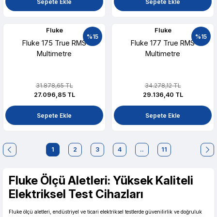
Sepete Ekle
Sepete Ekle
Fluke
Fluke
%15
%15
Fluke 175 True RMS
Fluke 177 True RMS
Multimetre
Multimetre
31.878,65 TL
34.278,12 TL
27.096,85 TL
29.136,40 TL
Sepete Ekle
Sepete Ekle
1
2
3
4
..
11
Fluke Ölçü Aletleri: Yüksek Kaliteli
Elektriksel Test Cihazları
Fluke ölçü aletleri, endüstriyel ve ticari elektriksel testlerde güvenilirlik ve doğruluk