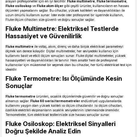
arayan profesyoneller için en iyi tercihtir.
Fluke multimetre
,
Fluke termometre
,
Fluke osiloskop
ve
Fluke akım ölçer
gibi çeşitli ürünler, kullanıcıların en hassas
ölçümleri yapmalarını sağlar. Bu cihazlar, yüksek kaliteleri ve dayanıklılıkları ile
uzun ömürlü kullanım sunar. İster evde ister profesyonel bir işyerinde kullanın,
Fluke ölçüm cihazları size güvenli ve doğru sonuçlar sağlar.
Fluke Multimetre: Elektriksel Testlerde
Hassasiyet ve Güvenilirlik
Fluke multimetre
ile voltaj, akım, direnç ve daha birçok elektriksel parametreyi
ölçmek son derece kolaydır. Dijital multimetreler, her seviyedeki kullanıcı için
kullanımı basit ve etkili ölçüm sonuçları sunar. Fluke dijital multimetreler, yüksek
hassasiyetleri ve dayanıklılıkları ile tanınır. Hem amatör hem de profesyonel
kullanıcılar için mükemmel bir seçenek olan bu cihazlar, her türlü elektriksel test için
idealdir.
Fluke Termometre: Isı Ölçümünde Kesin
Sonuçlar
Fluke termometre
ürünleri, sıcaklık ölçümlerinde güvenilir ve doğru sonuçlar
almanızı sağlar.
Fluke 60 serisi termometreler
endüstriyel uygulamalarda
kullanımı yaygın olan yüksek kaliteli ısı ölçüm cihazlarıdır. Isı ölçüm cihazları,
özellikle elektrikli ekipmanların sıcaklık seviyelerinin izlenmesinde önemlidir.
Termometreler, tüm elektriksel testlerinizde size hassas sonuçlar sunar.
Fluke Osiloskop: Elektriksel Sinyalleri
Doğru Şekilde Analiz Edin