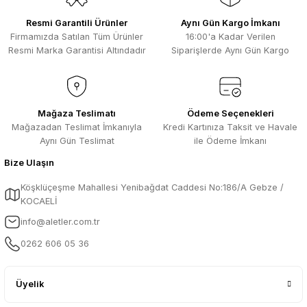
Resmi Garantili Ürünler
Aynı Gün Kargo İmkanı
Firmamızda Satılan Tüm Ürünler
16:00'a Kadar Verilen
Resmi Marka Garantisi Altındadır
Siparişlerde Aynı Gün Kargo
Mağaza Teslimatı
Ödeme Seçenekleri
Mağazadan Teslimat İmkanıyla
Kredi Kartınıza Taksit ve Havale
Aynı Gün Teslimat
ile Ödeme İmkanı
Bize Ulaşın
Köşklüçeşme Mahallesi Yenibağdat Caddesi No:186/A Gebze /
KOCAELİ
info@aletler.com.tr
0262 606 05 36
Üyelik