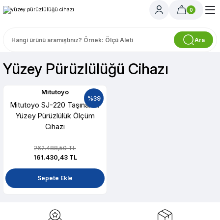
0
Ara
Yüzey Pürüzlülüğü Cihazı
Mitutoyo
%39
Mitutoyo SJ-220 Taşınabilir
Yüzey Pürüzlülük Ölçüm
Cihazı
262.488,50 TL
161.430,43 TL
Sepete Ekle