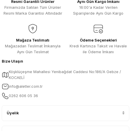
Resmi Garantili Ürünler
Aynı Gün Kargo İmkanı
sarılmıştı. Gayet iyi
Firmamızda Satılan Tüm Ürünler
16:00'a Kadar Verilen
Ali Salih Yıldız | 10/07/2026
Resmi Marka Garantisi Altındadır
Siparişlerde Aynı Gün Kargo
Hızlı sipariş ve güvenli paketleme için
Gönder
çok teşekkürler ediyorum
F... D... | 06/07/2026
Mağaza Teslimatı
Ödeme Seçenekleri
Mağazadan Teslimat İmkanıyla
Kredi Kartınıza Taksit ve Havale
Aynı Gün Teslimat
ile Ödeme İmkanı
Makine çok iyi herkese tavsiye
ediyorum güçlü bir havya
Bize Ulaşın
A... A... | 23/04/2026
Köşklüçeşme Mahallesi Yenibağdat Caddesi No:186/A Gebze /
KOCAELİ
13.04.2026 tarihinde Aletler.com
üzerinden 4 ürünnaldım ve hızlı ve
info@aletler.com.tr
sorunsuz bir şekilde tarafıma ulaştı çok
teşekkürler ediyorum
0262 606 05 36
B... C... | 13/04/2026
Üyelik
Güvenilir bir mağza tavsiye ederim
S... H... | 16/03/2026