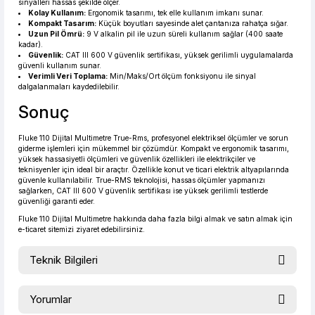
sinyalleri hassas şekilde ölçer.
Kolay Kullanım:
Ergonomik tasarımı, tek elle kullanım imkanı sunar.
Kompakt Tasarım:
Küçük boyutları sayesinde alet çantanıza rahatça sığar.
Uzun Pil Ömrü:
9 V alkalin pil ile uzun süreli kullanım sağlar (400 saate
kadar).
Güvenlik:
CAT III 600 V güvenlik sertifikası, yüksek gerilimli uygulamalarda
güvenli kullanım sunar.
Verimli Veri Toplama:
Min/Maks/Ort ölçüm fonksiyonu ile sinyal
dalgalanmaları kaydedilebilir.
Sonuç
Fluke 110 Dijital Multimetre True-Rms, profesyonel elektriksel ölçümler ve sorun
giderme işlemleri için mükemmel bir çözümdür. Kompakt ve ergonomik tasarımı,
yüksek hassasiyetli ölçümleri ve güvenlik özellikleri ile elektrikçiler ve
teknisyenler için ideal bir araçtır. Özellikle konut ve ticari elektrik altyapılarında
güvenle kullanılabilir. True-RMS teknolojisi, hassas ölçümler yapmanızı
sağlarken, CAT III 600 V güvenlik sertifikası ise yüksek gerilimli testlerde
güvenliği garanti eder.
Fluke 110 Dijital Multimetre hakkında daha fazla bilgi almak ve satın almak için
e-ticaret sitemizi ziyaret edebilirsiniz.
Teknik Bilgileri
Doğruluk
Yorumlar
Ölçüm
Aralık