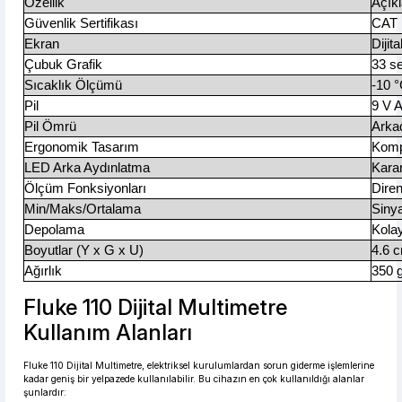
Özellik
Açık
Güvenlik Sertifikası
CAT I
Ekran
Dijit
Çubuk Grafik
33 s
Sıcaklık Ölçümü
-10 °
Pil
9 V A
Pil Ömrü
Arka
Ergonomik Tasarım
Kompa
LED Arka Aydınlatma
Karan
Ölçüm Fonksiyonları
Dire
Min/Maks/Ortalama
Siny
Depolama
Kola
Boyutlar (Y x G x U)
4.6 
Ağırlık
350 
Fluke 110 Dijital Multimetre
Kullanım Alanları
Fluke 110 Dijital Multimetre, elektriksel kurulumlardan sorun giderme işlemlerine
kadar geniş bir yelpazede kullanılabilir. Bu cihazın en çok kullanıldığı alanlar
şunlardır: