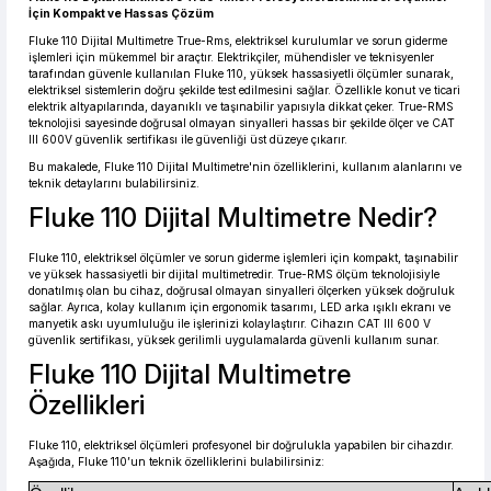
İçin Kompakt ve Hassas Çözüm
Fluke 110 Dijital Multimetre True-Rms, elektriksel kurulumlar ve sorun giderme
işlemleri için mükemmel bir araçtır. Elektrikçiler, mühendisler ve teknisyenler
tarafından güvenle kullanılan Fluke 110, yüksek hassasiyetli ölçümler sunarak,
1.450,92 TL den başlayan taksitlerle! x 9
%2 İndirim
elektriksel sistemlerin doğru şekilde test edilmesini sağlar. Özellikle konut ve ticari
elektrik altyapılarında, dayanıklı ve taşınabilir yapısıyla dikkat çeker. True-RMS
teknolojisi sayesinde doğrusal olmayan sinyalleri hassas bir şekilde ölçer ve CAT
III 600V güvenlik sertifikası ile güvenliği üst düzeye çıkarır.
Bu makalede, Fluke 110 Dijital Multimetre'nin özelliklerini, kullanım alanlarını ve
teknik detaylarını bulabilirsiniz.
Fluke 110 Dijital Multimetre Nedir?
Fluke 110, elektriksel ölçümler ve sorun giderme işlemleri için kompakt, taşınabilir
ve yüksek hassasiyetli bir dijital multimetredir. True-RMS ölçüm teknolojisiyle
donatılmış olan bu cihaz, doğrusal olmayan sinyalleri ölçerken yüksek doğruluk
sağlar. Ayrıca, kolay kullanım için ergonomik tasarımı, LED arka ışıklı ekranı ve
manyetik askı uyumluluğu ile işlerinizi kolaylaştırır. Cihazın CAT III 600 V
güvenlik sertifikası, yüksek gerilimli uygulamalarda güvenli kullanım sunar.
Fluke 110 Dijital Multimetre
Özellikleri
Fluke 110, elektriksel ölçümleri profesyonel bir doğrulukla yapabilen bir cihazdır.
Aşağıda, Fluke 110’un teknik özelliklerini bulabilirsiniz: