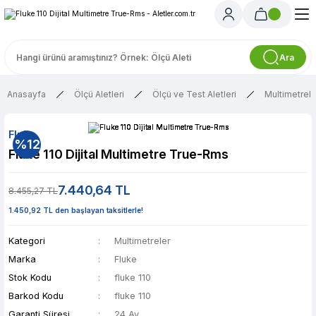
Ara
Anasayfa
Ölçü Aletleri
Ölçü ve Test Aletleri
Multimetrele
Fluke
%12
Fluke 110 Dijital Multimetre True-Rms
7.440,64 TL
8.455,27 TL
1.450,92 TL den başlayan taksitlerle!
Kategori
Multimetreler
Marka
Fluke
Stok Kodu
fluke 110
Barkod Kodu
fluke 110
Garanti Süresi
24 Ay