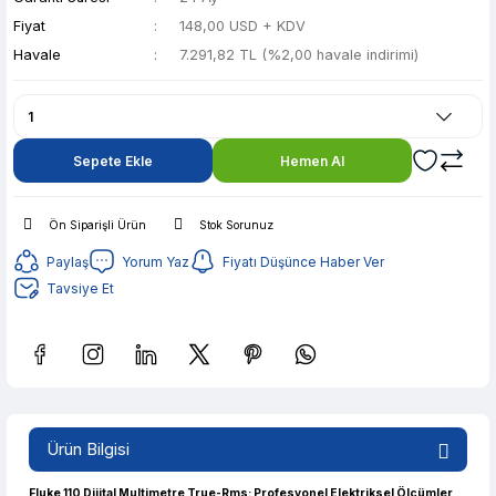
Fiyat
148,00 USD + KDV
Havale
7.291,82 TL (%2,00 havale indirimi)
Sepete Ekle
Hemen Al
Ön Siparişli Ürün
Stok Sorunuz
Paylaş
Yorum Yaz
Fiyatı Düşünce Haber Ver
Tavsiye Et
Güvenilir Alışveriş
1.450,92 TL den başlayan taksitlerle! x 9
Ürün Bilgisi
%2 İndirim
Güvenilir Alışveriş
Fluke 110 Dijital Multimetre True-Rms: Profesyonel Elektriksel Ölçümler