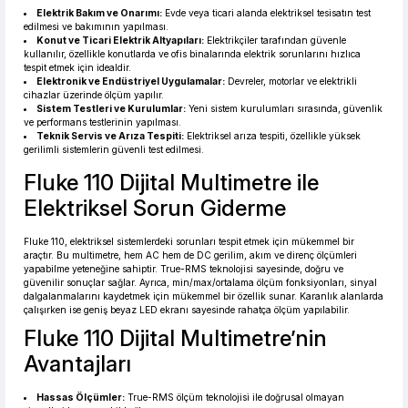
Elektrik Bakım ve Onarımı:
Evde veya ticari alanda elektriksel tesisatın test
edilmesi ve bakımının yapılması.
Konut ve Ticari Elektrik Altyapıları:
Elektrikçiler tarafından güvenle
kullanılır, özellikle konutlarda ve ofis binalarında elektrik sorunlarını hızlıca
tespit etmek için idealdir.
Elektronik ve Endüstriyel Uygulamalar:
Devreler, motorlar ve elektrikli
cihazlar üzerinde ölçüm yapılır.
Sistem Testleri ve Kurulumlar:
Yeni sistem kurulumları sırasında, güvenlik
ve performans testlerinin yapılması.
Teknik Servis ve Arıza Tespiti:
Elektriksel arıza tespiti, özellikle yüksek
gerilimli sistemlerin güvenli test edilmesi.
Fluke 110 Dijital Multimetre ile
Elektriksel Sorun Giderme
Fluke 110, elektriksel sistemlerdeki sorunları tespit etmek için mükemmel bir
araçtır. Bu multimetre, hem AC hem de DC gerilim, akım ve direnç ölçümleri
yapabilme yeteneğine sahiptir. True-RMS teknolojisi sayesinde, doğru ve
güvenilir sonuçlar sağlar. Ayrıca, min/max/ortalama ölçüm fonksiyonları, sinyal
dalgalanmalarını kaydetmek için mükemmel bir özellik sunar. Karanlık alanlarda
çalışırken ise geniş beyaz LED ekranı sayesinde rahatça ölçüm yapılabilir.
Fluke 110 Dijital Multimetre’nin
Avantajları
Hassas Ölçümler:
True-RMS ölçüm teknolojisi ile doğrusal olmayan